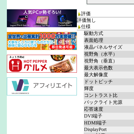
評価
評価無し
仕様
駆動方式
表面処理
液晶パネルサイズ
視野角（水平）
視野角（垂直）
最大表示色数
最大解像度
ドットピッチ
輝度
コントラスト比
バックライト光源
応答速度
DVI端子
HDMI端子
DisplayPort